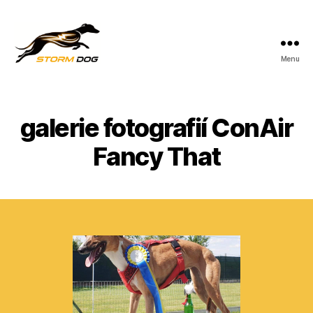
Menu
StormDog
galerie fotografií ConAir
Fancy That